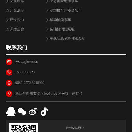
文化理念
应急抢险电源泵车
厂区展示
小型推车式移动泵车
研发实力
移动抽粪泵车
贝德历史
柴油机消防泵组
车载应急抢险排水泵站
联系我们
www.zjbetter.cn
15336738223
0086-0570-3010606
浙江省衢州市航埠经济开发区兴航一路17号
扫一扫关注我们：