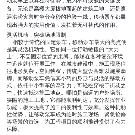
动泵车正以其独特优势，成为不可或缺的关键设
备。无论是高楼大厦拔地而起的建筑工地，还是遭
遇洪涝灾害时争分夺秒的抢险一线，移动泵车都展
现出强大的实用价值，发挥着无可替代的作用。​
灵活机动，突破场地限制​
相较于传统的固定泵车，移动泵车最大的亮点便
是其灵活机动性。它如同一位行动敏捷的 “大力
士”，不受固定位置的束缚，能够在各种复杂环境
中迅速就位开展工作。在城市建设中，施工现场往
往地形复杂，空间狭窄，传统大型设备难以施展拳
脚。而移动泵车凭借其小巧的身形与灵活的移动方
式，依托中小型车的牵引力，可轻松穿梭于街巷之
中，快速抵达施工地点。哪怕是偏远的户外场所、
狭隘的施工工地，它都能顺利到达，充分发挥作业
功能，极大提高了施工的便利性与效率。这种机动
性优势，让移动泵车成为临时施工现场、紧急抢修
等场景的首选，为工程项目的顺利推进提供了有力
保障。​