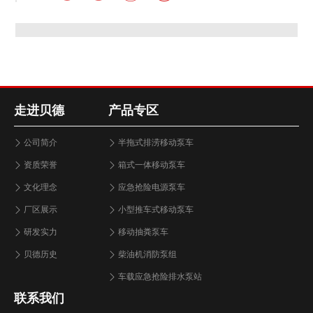
走进贝德
产品专区
公司简介
半拖式排涝移动泵车
资质荣誉
箱式一体移动泵车
文化理念
应急抢险电源泵车
厂区展示
小型推车式移动泵车
研发实力
移动抽粪泵车
贝德历史
柴油机消防泵组
车载应急抢险排水泵站
联系我们