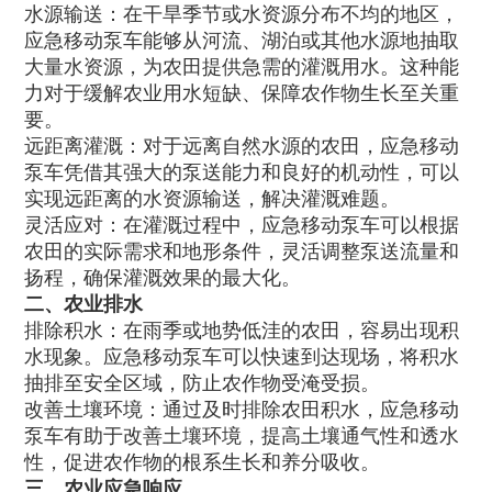
水源输送：在干旱季节或水资源分布不均的地区，
应急移动泵车能够从河流、湖泊或其他水源地抽取
大量水资源，为农田提供急需的灌溉用水。这种能
力对于缓解农业用水短缺、保障农作物生长至关重
要。
远距离灌溉：对于远离自然水源的农田，应急移动
泵车凭借其强大的泵送能力和良好的机动性，可以
实现远距离的水资源输送，解决灌溉难题。
灵活应对：在灌溉过程中，应急移动泵车可以根据
农田的实际需求和地形条件，灵活调整泵送流量和
扬程，确保灌溉效果的最大化。
二、农业排水
排除积水：在雨季或地势低洼的农田，容易出现积
水现象。应急移动泵车可以快速到达现场，将积水
抽排至安全区域，防止农作物受淹受损。
改善土壤环境：通过及时排除农田积水，应急移动
泵车有助于改善土壤环境，提高土壤通气性和透水
性，促进农作物的根系生长和养分吸收。
三、农业应急响应