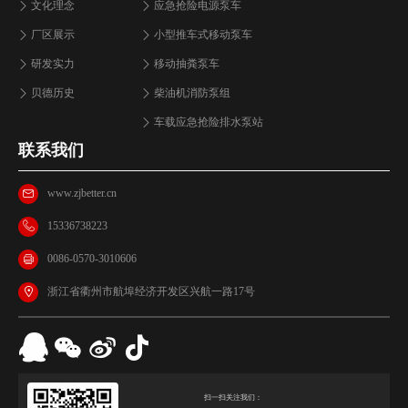
文化理念
应急抢险电源泵车
厂区展示
小型推车式移动泵车
研发实力
移动抽粪泵车
贝德历史
柴油机消防泵组
车载应急抢险排水泵站
联系我们
www.zjbetter.cn
15336738223
0086-0570-3010606
浙江省衢州市航埠经济开发区兴航一路17号
扫一扫关注我们：