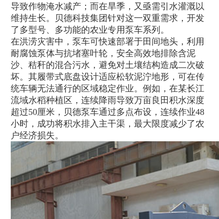
导致作物淹水减产；而在旱季，又亟需引水灌溉以
维持生长。贝德科技集团针对这一双重需求，开发
了多型号、多功能的农业专用泵车系列。
在洪涝灾害中，泵车可快速部署于田间地头，利用
耐腐蚀泵体与抗堵塞叶轮，安全高效地排除含泥
沙、秸秆的混合污水，避免对土壤结构造成二次破
坏。其履带式底盘设计适应松软泥泞地形，可在传
统车辆无法通行的区域稳定作业。例如，在某长江
流域水稻种植区，连续降雨导致万亩良田积水深度
超过50厘米，贝德泵车通过多点布设，连续作业48
小时，成功将积水排入主干渠，最大限度减少了农
户经济损失。