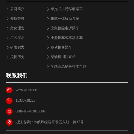
公司简介
半拖式排涝移动泵车
资质荣誉
箱式一体移动泵车
文化理念
应急抢险电源泵车
厂区展示
小型推车式移动泵车
研发实力
移动抽粪泵车
贝德历史
柴油机消防泵组
车载应急抢险排水泵站
联系我们
www.zjbetter.cn
15336738223
0086-0570-3010606
浙江省衢州市航埠经济开发区兴航一路17号