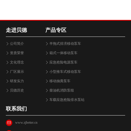
走进贝德
产品专区
公司简介
半拖式排涝移动泵车
资质荣誉
箱式一体移动泵车
文化理念
应急抢险电源泵车
厂区展示
小型推车式移动泵车
研发实力
移动抽粪泵车
贝德历史
柴油机消防泵组
车载应急抢险排水泵站
联系我们
www.zjbetter.cn