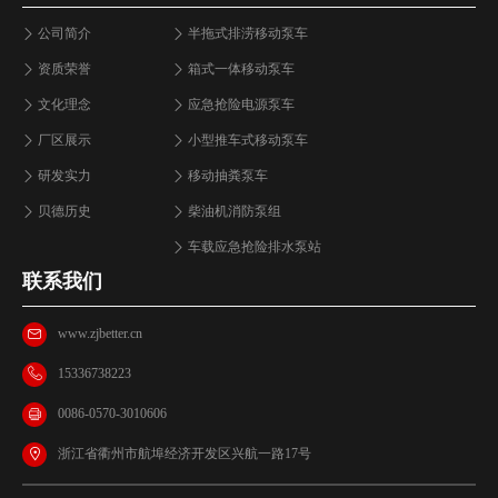
公司简介
半拖式排涝移动泵车
资质荣誉
箱式一体移动泵车
文化理念
应急抢险电源泵车
厂区展示
小型推车式移动泵车
研发实力
移动抽粪泵车
贝德历史
柴油机消防泵组
车载应急抢险排水泵站
联系我们
www.zjbetter.cn
15336738223
0086-0570-3010606
浙江省衢州市航埠经济开发区兴航一路17号