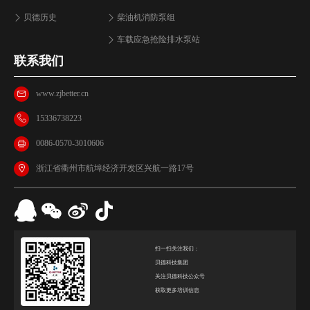
贝德历史
柴油机消防泵组
车载应急抢险排水泵站
联系我们
www.zjbetter.cn
15336738223
0086-0570-3010606
浙江省衢州市航埠经济开发区兴航一路17号
扫一扫关注我们：
贝德科技集团
关注贝德科技公众号
获取更多培训信息