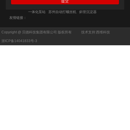
一体化泵站
苏州自动打螺丝机
斜管沉淀器
友情链接：
Copyright @ 贝德科技集团有限公司 版权所有
技术支持:
西维科技
浙ICP备14041833号-3