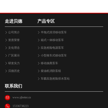
走进贝德
产品专区
公司简介
半拖式排涝移动泵车
资质荣誉
箱式一体移动泵车
文化理念
应急抢险电源泵车
厂区展示
小型推车式移动泵车
研发实力
移动抽粪泵车
贝德历史
柴油机消防泵组
车载应急抢险排水泵站
联系我们
www.zjbetter.cn
15336738223