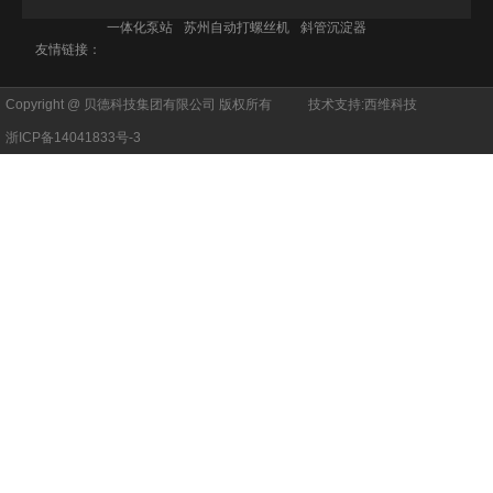
一体化泵站
苏州自动打螺丝机
斜管沉淀器
友情链接：
Copyright @ 贝德科技集团有限公司 版权所有
技术支持:
西维科技
浙ICP备14041833号-3