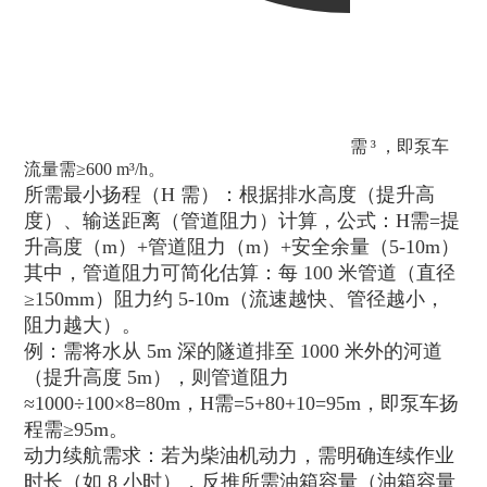
需
³
，即泵车
流量需≥600 m³/h。
所需最小扬程（H 需）：根据排水高度（提升高
度）、输送距离（管道阻力）计算，公式：H需​=提
升高度（m）+管道阻力（m）+安全余量（5-10m）
其中，管道阻力可简化估算：每 100 米管道（直径
≥150mm）阻力约 5-10m（流速越快、管径越小，
阻力越大）。
例：需将水从 5m 深的隧道排至 1000 米外的河道
（提升高度 5m），则管道阻力
≈1000÷100×8=80m，H需​=5+80+10=95m，即泵车扬
程需≥95m。
动力续航需求：若为柴油机动力，需明确连续作业
时长（如 8 小时），反推所需油箱容量（油箱容量