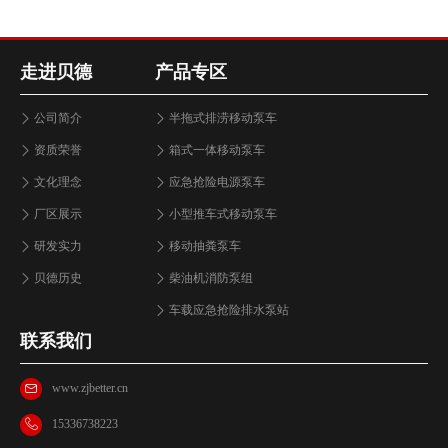
走进贝德
产品专区
公司简介
半拖式排涝移动泵车
资质荣誉
箱式一体移动泵车
文化理念
应急抢险电源泵车
厂区展示
小型推车式移动泵车
研发实力
移动抽粪泵车
贝德历史
柴油机消防泵组
车载应急抢险排水泵站
联系我们
www.zjbetter.cn
15336738223