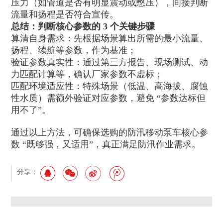
压力（如管道是否有明显震动或憋压），间接判断
流量和扬程是否符合宣传。
总结：判断核心参数的 3 个关键步骤
算清自身需求：先根据场景算出所需的最小流量、
扬程、续航等参数，作为基准；
验证参数真实性：通过第三方报告、现场测试、动
力匹配计算等，确认厂家参数不虚标；
匹配环境适应性：特殊场景（低温、高海拔、腐蚀
性水质）需额外验证对应参数，避免 “参数达标但
用不了”。
通过以上方法，可确保选购的防汛移动泵车核心参
数 “既够强，又适用”，真正满足防汛作业需求。
分享：