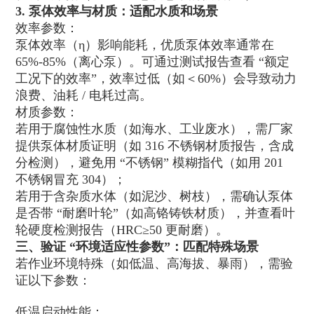
3. 泵体效率与材质：适配水质和场景
效率参数：
泵体效率（η）影响能耗，优质泵体效率通常在
65%-85%（离心泵）。可通过测试报告查看 “额定
工况下的效率”，效率过低（如＜60%）会导致动力
浪费、油耗 / 电耗过高。
材质参数：
若用于腐蚀性水质（如海水、工业废水），需厂家
提供泵体材质证明（如 316 不锈钢材质报告，含成
分检测），避免用 “不锈钢” 模糊指代（如用 201
不锈钢冒充 304）；
若用于含杂质水体（如泥沙、树枝），需确认泵体
是否带 “耐磨叶轮”（如高铬铸铁材质），并查看叶
轮硬度检测报告（HRC≥50 更耐磨）。
三、验证 “环境适应性参数”：匹配特殊场景
若作业环境特殊（如低温、高海拔、暴雨），需验
证以下参数：
低温启动性能：