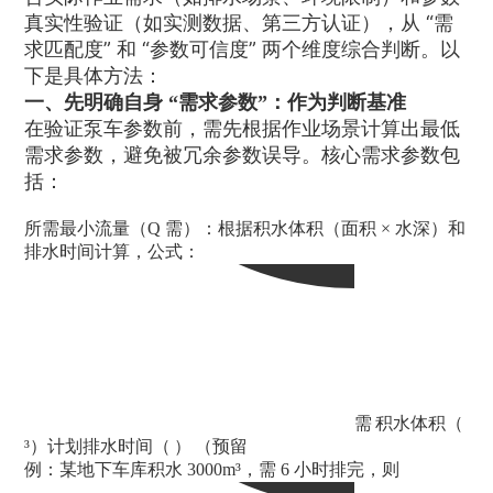
真实性验证（如实测数据、第三方认证），从 “需
求匹配度” 和 “参数可信度” 两个维度综合判断。以
下是具体方法：
一、先明确自身 “需求参数”：作为判断基准
在验证泵车参数前，需先根据作业场景计算出最低
需求参数，避免被冗余参数误导。核心需求参数包
括：
所需最小流量（Q 需）：根据积水体积（面积 × 水深）和
排水时间计算，公式：
需
积
水
体
积
（
³
）
计
划
排
水
时
间
（
）
（
预
留
例：某地下车库积水 3000m³，需 6 小时排完，则