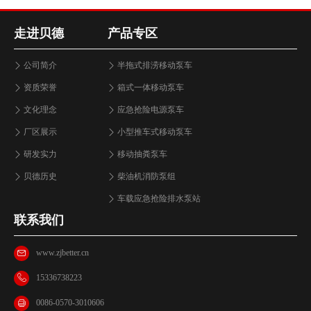
走进贝德
产品专区
公司简介
半拖式排涝移动泵车
资质荣誉
箱式一体移动泵车
文化理念
应急抢险电源泵车
厂区展示
小型推车式移动泵车
研发实力
移动抽粪泵车
贝德历史
柴油机消防泵组
车载应急抢险排水泵站
联系我们
www.zjbetter.cn
15336738223
0086-0570-3010606