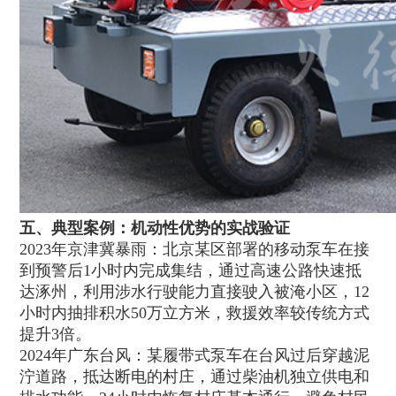
五、典型案例：机动性优势的实战验证
2023年京津冀暴雨：北京某区部署的移动泵车在接
到预警后1小时内完成集结，通过高速公路快速抵
达涿州，利用涉水行驶能力直接驶入被淹小区，12
小时内抽排积水50万立方米，救援效率较传统方式
提升3倍。
2024年广东台风：某履带式泵车在台风过后穿越泥
泞道路，抵达断电的村庄，通过柴油机独立供电和