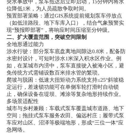
突水事故中，泵车抵达后立即启动，15分钟内将水
位降低1米，为人员疏散争取时间。
预置部署策略：通过GIS系统提前规划泵车停放点
（如低洼路段、地下车库入口），结合气象预警实
现“预报即部署”，将响应时间压缩至分钟级。
二、扩大覆盖范围，突破空间限制
全地形通过能力
涉水行驶：部分泵车底盘离地间隙达0.8米，配备防
水密封设计，可短时涉水1米深入积水区作业。例
如，在某城市内涝中，泵车直接驶入被淹小区，避
免传统方式需铺设数百米排水管的繁琐。
爬坡与脱困：低速大扭矩动力系统支持≤25°斜坡稳
定运行，差速锁功能可在单侧车轮打滑时自动锁
止，确保设备在堤坝、滩涂等复杂地形持续作业。
多场景适配性
城市与乡村兼顾：车载式泵车覆盖城市道路、地下
空间；拖挂式泵车服务农田、偏远村庄；履带式泵
车应对山区、沼泽等极端地形，形成“三位一体”应
急网络。