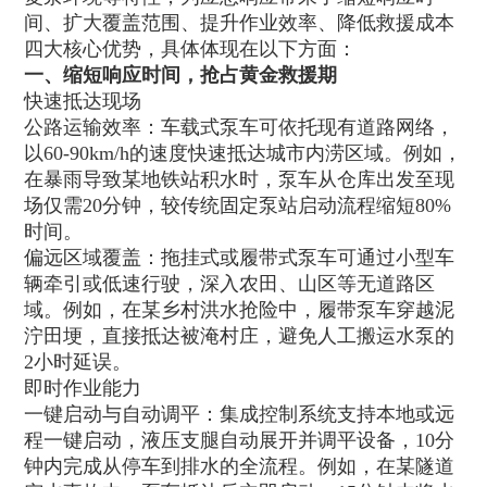
间、扩大覆盖范围、提升作业效率、降低救援成本
四大核心优势，具体体现在以下方面：
一、缩短响应时间，抢占黄金救援期
快速抵达现场
公路运输效率：车载式泵车可依托现有道路网络，
以60-90km/h的速度快速抵达城市内涝区域。例如，
在暴雨导致某地铁站积水时，泵车从仓库出发至现
场仅需20分钟，较传统固定泵站启动流程缩短80%
时间。
偏远区域覆盖：拖挂式或履带式泵车可通过小型车
辆牵引或低速行驶，深入农田、山区等无道路区
域。例如，在某乡村洪水抢险中，履带泵车穿越泥
泞田埂，直接抵达被淹村庄，避免人工搬运水泵的
2小时延误。
即时作业能力
一键启动与自动调平：集成控制系统支持本地或远
程一键启动，液压支腿自动展开并调平设备，10分
钟内完成从停车到排水的全流程。例如，在某隧道