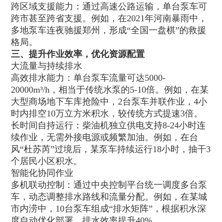
跨区域支援能力：通过高速公路运输，单台泵车可
跨市甚至跨省支援。例如，在2021年河南暴雨中，
多地泵车连夜驰援郑州，形成“全国一盘棋”的救援
格局。
三、提升作业效率，优化资源配置
大流量与持续排水
高效排水能力：单台泵车流量可达5000-
20000m³/h，相当于传统水泵的5-10倍。例如，在某
大型商场地下车库抢险中，2台泵车并联作业，4小
时内排空10万立方米积水，较传统方式提速3倍。
长时间自持运行：柴油机独立供电支持8-24小时连
续作业，无需外接电源或频繁加油。例如，在台
风“杜苏芮”过境后，某泵车持续运行18小时，抽干3
个居民小区积水。
智能化协同作业
多机联动控制：通过中央控制平台统一调度多台泵
车，动态调整排水路线和流量分配。例如，在某城
市内涝中，10台泵车组成“排水矩阵”，根据积水深
度自动优化部署，排水效率提升40%。