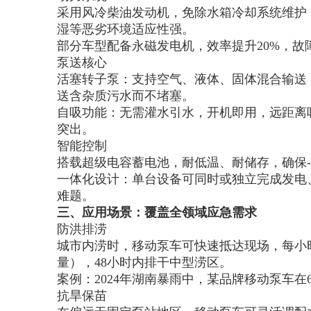
采用风冷柴油发动机，免除水箱冷却系统维护，
湿等恶劣环境适应性强。
部分车型配备永磁发电机，效率提升20%，故
泵送核心
活塞转子泵：支持空气、液体、固体混合输送，吸程达
送含杂质污水而不堵塞。
自吸功能：无需灌水引水，开机即用，远距离吸
突出。
智能控制
搭载超级电容蓄电池，耐低温、耐储存，确保-
一体化设计：单台设备可同时或独立完成发电、
难题。
三、应用场景：覆盖全领域应急需求
防洪排涝
城市内涝时，移动泵车可快速抵达现场，每小时
量），48小时内排干中型涝区。
案例：2024年湖南暴雨中，某品牌移动泵车
抗旱保苗