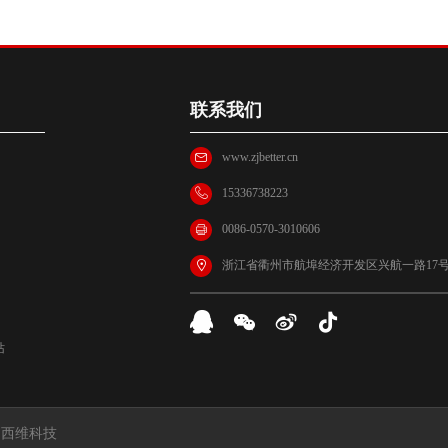
联系我们
www.zjbetter.cn
15336738223
0086-0570-3010606
浙江省衢州市航埠经济开发区兴航一路17
站
:
西维科技