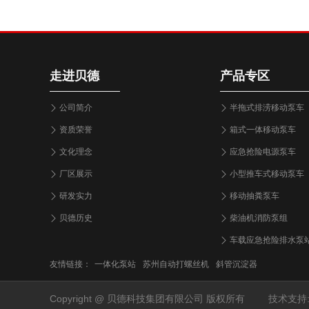
走进贝德
产品专区
公司简介
半拖式排涝移动泵车
资质荣誉
箱式一体移动泵车
文化理念
应急抢险电源泵车
厂区展示
小型推车式移动泵车
研发实力
移动抽粪泵车
贝德历史
柴油机消防泵组
车载应急抢险排水泵
友情链接：
一体化泵站
苏州自动打螺丝机
斜管沉淀器
Copyright @ 贝德科技集团有限公司 版权所有
技术支持