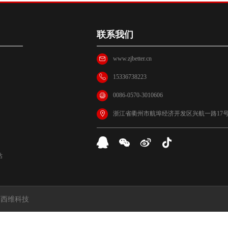
联系我们
www.zjbetter.cn
15336738223
0086-0570-3010606
浙江省衢州市航埠经济开发区兴航一路17
站
:
西维科技