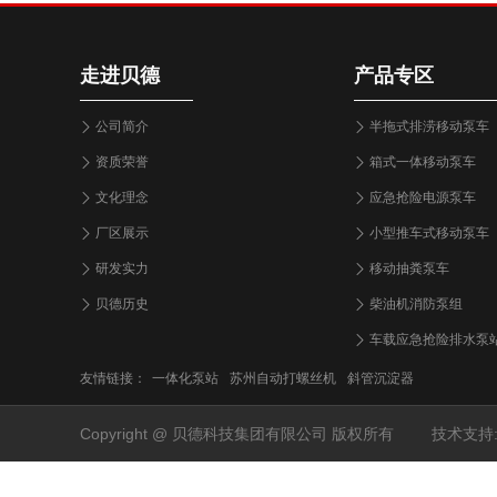
走进贝德
产品专区
公司简介
半拖式排涝移动泵车
资质荣誉
箱式一体移动泵车
文化理念
应急抢险电源泵车
厂区展示
小型推车式移动泵车
研发实力
移动抽粪泵车
贝德历史
柴油机消防泵组
车载应急抢险排水泵
友情链接：
一体化泵站
苏州自动打螺丝机
斜管沉淀器
Copyright @ 贝德科技集团有限公司 版权所有
技术支持